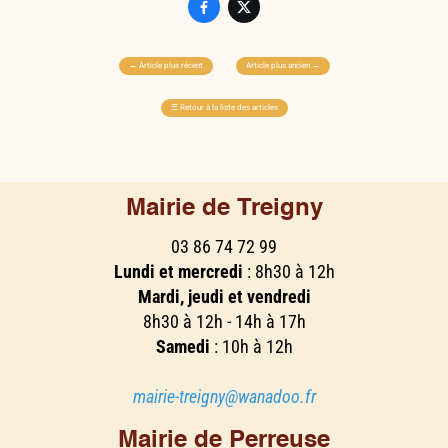


←
Article plus récent
Article plus ancien
→
☰
Retour à la liste des articles
Mairie de Treigny
03 86 74 72 99
Lundi et mercredi
: 8h30 à 12h
Mardi, jeudi et vendredi
8h30 à 12h - 14h à 17h
Samedi
: 10h à 12h
mairie-treigny@wanadoo.fr
Mairie de Perreuse