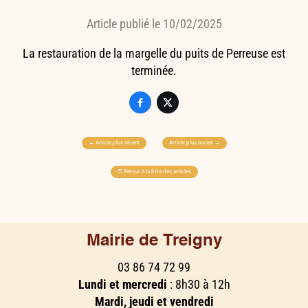
Article publié le 10/02/2025
La restauration de la margelle du puits de Perreuse est
terminée.


←
Article plus récent
Article plus ancien
→
☰
Retour à la liste des articles
Mairie de Treigny
03 86 74 72 99
Lundi et mercredi
: 8h30 à 12h
Mardi, jeudi et vendredi